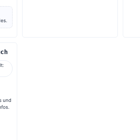
les.
uch
t:
s und
nfos.