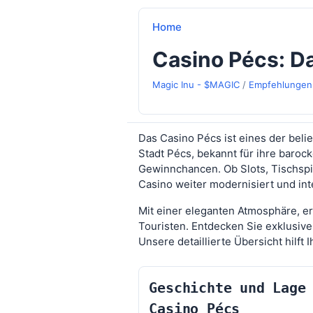
Home
Casino Pécs: Da
Magic Inu - $MAGIC
/
Empfehlungen
Das Casino Pécs ist eines der beli
Stadt Pécs, bekannt für ihre baroc
Gewinnchancen. Ob Slots, Tischspiel
Casino weiter modernisiert und int
Mit einer eleganten Atmosphäre, er
Touristen. Entdecken Sie exklusive
Unsere detaillierte Übersicht hilft
Geschichte und Lage
Casino Pécs