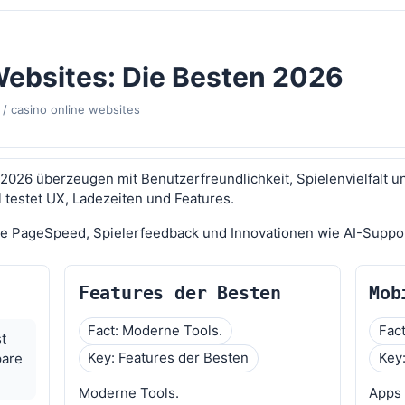
Websites: Die Besten 2026
/
casino online websites
2026 überzeugen mit Benutzerfreundlichkeit, Spielenvielfalt u
l testet UX, Ladezeiten und Features.
e PageSpeed, Spielerfeedback und Innovationen wie AI-Suppor
Features der Besten
Mob
Fact: Moderne Tools.
Fact
t
Key: Features der Besten
Key
pare
Moderne Tools.
Apps 