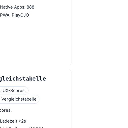
Native Apps: 888
PWA: PlayOJO
gleichstabelle
t: UX-Scores.
 Vergleichstabelle
cores.
Ladezeit <2s