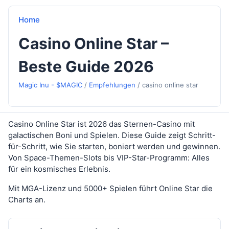
Home
Casino Online Star –
Beste Guide 2026
Magic Inu - $MAGIC
/
Empfehlungen
/
casino online star
Casino Online Star ist 2026 das Sternen-Casino mit
galactischen Boni und Spielen. Diese Guide zeigt Schritt-
für-Schritt, wie Sie starten, boniert werden und gewinnen.
Von Space-Themen-Slots bis VIP-Star-Programm: Alles
für ein kosmisches Erlebnis.
Mit MGA-Lizenz und 5000+ Spielen führt Online Star die
Charts an.