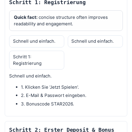
Schritt 1: Registrierung
Quick fact:
concise structure often improves
readability and engagement.
Schnell und einfach.
Schnell und einfach.
Schritt 1:
Registrierung
Schnell und einfach.
1. Klicken Sie 'Jetzt Spielen'.
2. E-Mail & Passwort eingeben.
3. Bonuscode STAR2026.
Schritt 2: Erster Deposit & Bonus