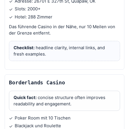
Adresse: 26701 E 327th St, Quapaw, OK
✓
Slots: 2000+
✓
Hotel: 288 Zimmer
✓
Das führende Casino in der Nähe, nur 10 Meilen von
der Grenze entfernt.
Checklist:
headline clarity, internal links, and
fresh examples.
Borderlands Casino
Quick fact:
concise structure often improves
readability and engagement.
Poker Room mit 10 Tischen
✓
Blackjack und Roulette
✓