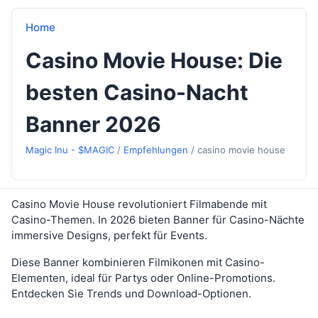
Home
Casino Movie House: Die
besten Casino-Nacht
Banner 2026
Magic Inu - $MAGIC
/
Empfehlungen
/
casino movie house
Casino Movie House revolutioniert Filmabende mit
Casino-Themen. In 2026 bieten Banner für Casino-Nächte
immersive Designs, perfekt für Events.
Diese Banner kombinieren Filmikonen mit Casino-
Elementen, ideal für Partys oder Online-Promotions.
Entdecken Sie Trends und Download-Optionen.