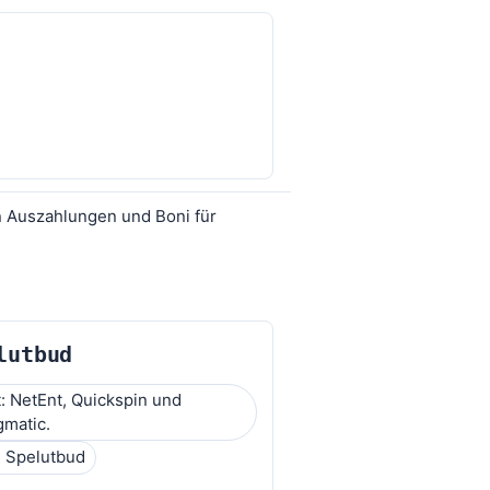
n Auszahlungen und Boni für
lutbud
: NetEnt, Quickspin und
gmatic.
: Spelutbud