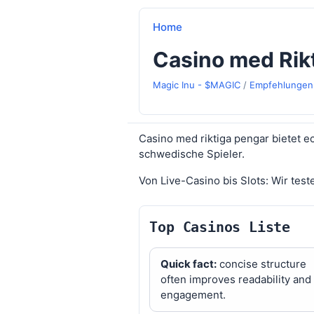
Home
Casino med Rik
Magic Inu - $MAGIC
/
Empfehlungen
Casino med riktiga pengar bietet 
schwedische Spieler.
Von Live-Casino bis Slots: Wir teste
Top Casinos Liste
Quick fact:
concise structure
often improves readability and
engagement.