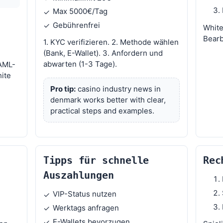
Max 5000€/Tag
✓
Gebührenfrei
✓
White
Bearb
1. KYC verifizieren. 2. Methode wählen
(Bank, E-Wallet). 3. Anfordern und
abwarten (1-3 Tage).
 AML-
ite
Pro tip:
casino industry news in
denmark works better with clear,
practical steps and examples.
Tipps für schnelle
Rec
Auszahlungen
VIP-Status nutzen
✓
Werktags anfragen
✓
E-Wallets bevorzugen
✓