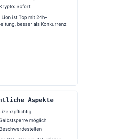
Krypto: Sofort
 Lion ist Top mit 24h-
eitung, besser als Konkurrenz.
htliche Aspekte
Lizenzpflichtig
Selbstsperre möglich
Beschwerdestellen