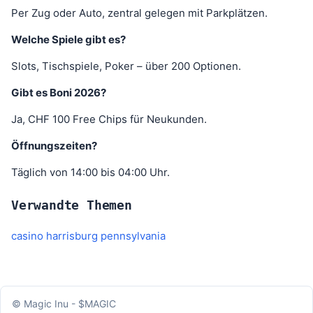
Per Zug oder Auto, zentral gelegen mit Parkplätzen.
Welche Spiele gibt es?
Slots, Tischspiele, Poker – über 200 Optionen.
Gibt es Boni 2026?
Ja, CHF 100 Free Chips für Neukunden.
Öffnungszeiten?
Täglich von 14:00 bis 04:00 Uhr.
Verwandte Themen
casino harrisburg pennsylvania
© Magic Inu - $MAGIC