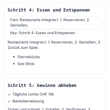
Schritt 4: Essen und Entspannen
Fact: Restaurants integriert. 1. Reservieren, 2.
Genießen,
Key: Schritt 4: Essen und Entspannen
Restaurants integriert. 1. Reservieren, 2. Genießen, 3.
Zurück zum Spiel.
Sterneküche
See-Blick
Schritt 5: Gewinne abheben
Tägliche Limits CHF 10k
✓
Banküberweisung
✓
Sicher und schnell. 1. Schalter, 2. Verifizieren, 3.