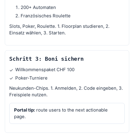
200+ Automaten
Französisches Roulette
Slots, Poker, Roulette. 1. Floorplan studieren, 2.
Einsatz wählen, 3. Starten.
Schritt 3: Boni sichern
Willkommenspaket CHF 100
✓
Poker-Turniere
✓
Neukunden-Chips. 1. Anmelden, 2. Code eingeben, 3.
Freispiele nutzen.
Portal tip:
route users to the next actionable
page.