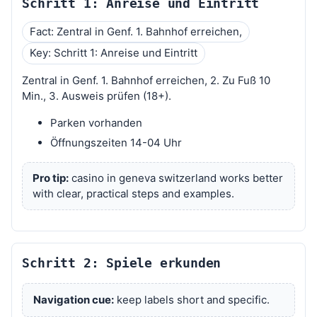
Schritt 1: Anreise und Eintritt
Fact: Zentral in Genf. 1. Bahnhof erreichen,
Key: Schritt 1: Anreise und Eintritt
Zentral in Genf. 1. Bahnhof erreichen, 2. Zu Fuß 10
Min., 3. Ausweis prüfen (18+).
Parken vorhanden
Öffnungszeiten 14-04 Uhr
Pro tip:
casino in geneva switzerland works better
with clear, practical steps and examples.
Schritt 2: Spiele erkunden
Navigation cue:
keep labels short and specific.