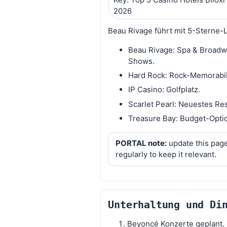
2026
Beau Rivage führt mit 5-Sterne-
Beau Rivage: Spa & Broad
Shows.
Hard Rock: Rock-Memorabil
IP Casino: Golfplatz.
Scarlet Pearl: Neuestes Res
Treasure Bay: Budget-Opti
PORTAL note:
update this pag
regularly to keep it relevant.
Unterhaltung und Di
Beyoncé Konzerte geplant.