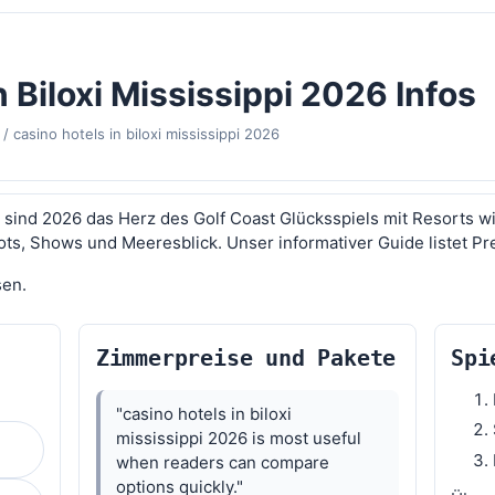
n Biloxi Mississippi 2026 Infos
/
casino hotels in biloxi mississippi 2026
pi, sind 2026 das Herz des Golf Coast Glücksspiels mit Resorts 
ts, Shows und Meeresblick. Unser informativer Guide listet Pr
sen.
Zimmerpreise und Pakete
Spi
"casino hotels in biloxi
mississippi 2026 is most useful
when readers can compare
options quickly."