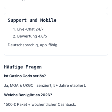
Support und Mobile
Live-Chat 24/7
Bewertung 4.8/5
Deutschsprachig, App-fähig.
Häufige Fragen
Ist Casino Gods seriös?
Ja, MGA & UKGC lizenziert, 5+ Jahre etabliert.
Welche Boni gibt es 2026?
1500 € Paket + wöchentlicher Cashback.