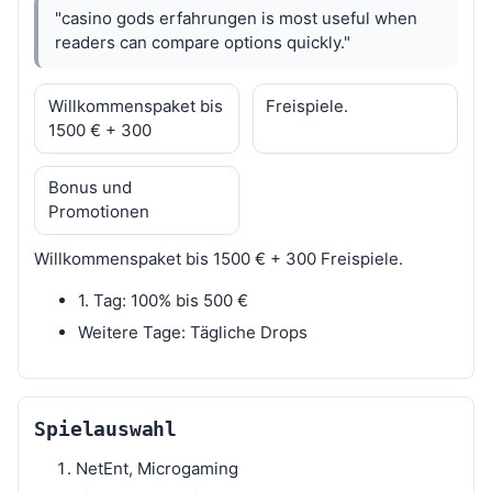
"casino gods erfahrungen is most useful when
readers can compare options quickly."
Willkommenspaket bis
Freispiele.
1500 € + 300
Bonus und
Promotionen
Willkommenspaket bis 1500 € + 300 Freispiele.
1. Tag: 100% bis 500 €
Weitere Tage: Tägliche Drops
Spielauswahl
NetEnt, Microgaming