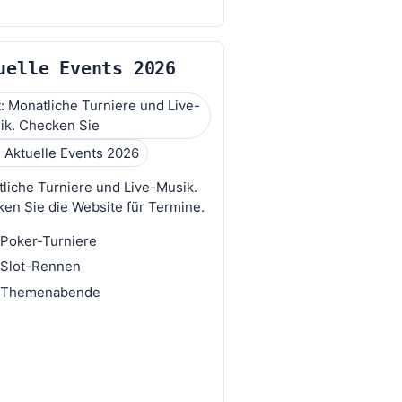
uelle Events 2026
: Monatliche Turniere und Live-
ik. Checken Sie
: Aktuelle Events 2026
liche Turniere und Live-Musik.
en Sie die Website für Termine.
Poker-Turniere
Slot-Rennen
Themenabende