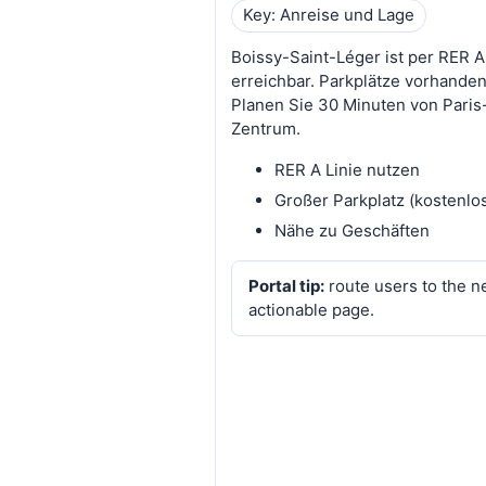
Key: Anreise und Lage
Boissy-Saint-Léger ist per RER A
erreichbar. Parkplätze vorhanden
Planen Sie 30 Minuten von Paris
Zentrum.
RER A Linie nutzen
Großer Parkplatz (kostenlo
Nähe zu Geschäften
Portal tip:
route users to the n
actionable page.