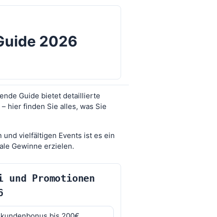
 Guide 2026
ende Guide bietet detaillierte
 hier finden Sie alles, was Sie
nd vielfältigen Events ist es ein
ale Gewinne erzielen.
i und Promotionen
6
kundenbonus bis 200€,