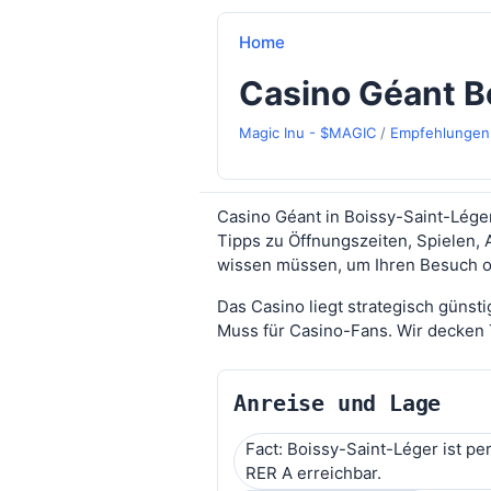
Home
Casino Géant B
Magic Inu - $MAGIC
/
Empfehlungen
Casino Géant in Boissy-Saint-Léger 
Tipps zu Öffnungszeiten, Spielen, 
wissen müssen, um Ihren Besuch o
Das Casino liegt strategisch günst
Muss für Casino-Fans. Wir decken 
Anreise und Lage
Fact: Boissy-Saint-Léger ist pe
RER A erreichbar.