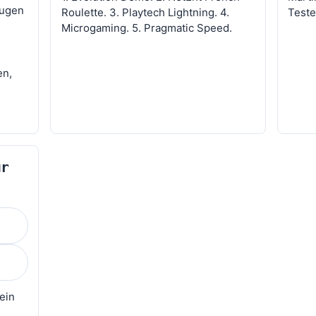
zugen
Roulette. 3. Playtech Lightning. 4.
Teste
Microgaming. 5. Pragmatic Speed.
en,
ür
ein