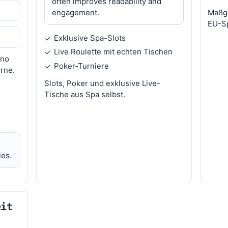
often improves readability and
Maßge
engagement.
EU-Sp
Exklusive Spa-Slots
✓
Live Roulette mit echten Tischen
✓
ino
Poker-Turniere
✓
erne.
Slots, Poker und exklusive Live-
Tische aus Spa selbst.
les.
eit