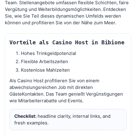
Team. Stellenangebote umfassen flexible Schichten, faire
Vergütung und Weiterbildungsmöglichkeiten. Entdecken
Sie, wie Sie Teil dieses dynamischen Umfelds werden
können und profitieren Sie von der Nähe zum Meer.
Vorteile als Casino Host in Bibione
Hohes Trinkgeldpotenzial
Flexible Arbeitszeiten
Kostenlose Mahlzeiten
Als Casino Host profitieren Sie von einem
abwechslungsreichen Job mit direkten
GästeKontakten. Das Team genießt Vergünstigungen
wie Mitarbeiterrabatte und Events.
Checklist:
headline clarity, internal links, and
fresh examples.