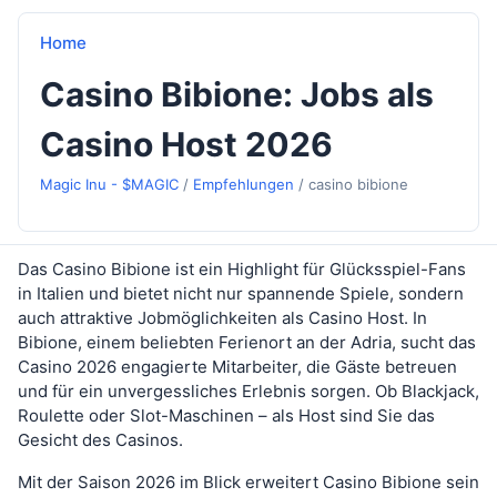
Home
Casino Bibione: Jobs als
Casino Host 2026
Magic Inu - $MAGIC
/
Empfehlungen
/
casino bibione
Das Casino Bibione ist ein Highlight für Glücksspiel-Fans
in Italien und bietet nicht nur spannende Spiele, sondern
auch attraktive Jobmöglichkeiten als Casino Host. In
Bibione, einem beliebten Ferienort an der Adria, sucht das
Casino 2026 engagierte Mitarbeiter, die Gäste betreuen
und für ein unvergessliches Erlebnis sorgen. Ob Blackjack,
Roulette oder Slot-Maschinen – als Host sind Sie das
Gesicht des Casinos.
Mit der Saison 2026 im Blick erweitert Casino Bibione sein