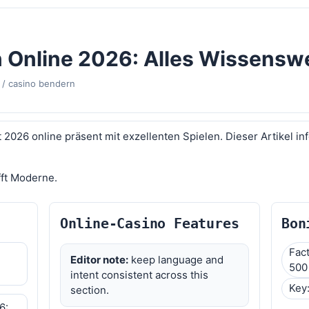
 Online 2026: Alles Wissensw
/
casino bendern
t 2026 online präsent mit exzellenten Spielen. Dieser Artikel i
ifft Moderne.
Online-Casino Features
Bon
Fac
Editor note:
keep language and
500
intent consistent across this
Key
section.
6: