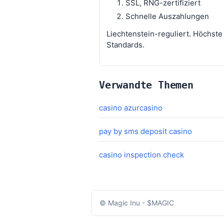
SSL, RNG-zertifiziert
Schnelle Auszahlungen
Liechtenstein-reguliert. Höchste
Standards.
Verwandte Themen
casino azurcasino
pay by sms deposit casino
casino inspection check
© Magic Inu - $MAGIC