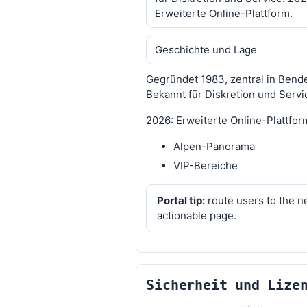
Erweiterte Online-Plattform.
Geschichte und Lage
Gegründet 1983, zentral in Bend
Bekannt für Diskretion und Servi
2026: Erweiterte Online-Plattfor
Alpen-Panorama
VIP-Bereiche
Portal tip:
route users to the n
actionable page.
Sicherheit und Lize