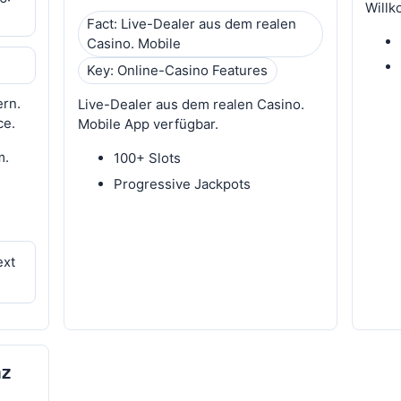
Will
Fact: Live-Dealer aus dem realen
Casino. Mobile
Key: Online-Casino Features
ern.
Live-Dealer aus dem realen Casino.
ce.
Mobile App verfügbar.
m.
100+ Slots
Progressive Jackpots
ext
nz