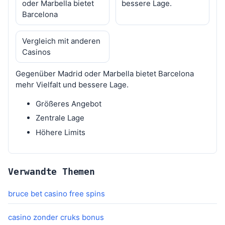
oder Marbella bietet
bessere Lage.
Barcelona
Vergleich mit anderen
Casinos
Gegenüber Madrid oder Marbella bietet Barcelona
mehr Vielfalt und bessere Lage.
Größeres Angebot
Zentrale Lage
Höhere Limits
Verwandte Themen
bruce bet casino free spins
casino zonder cruks bonus