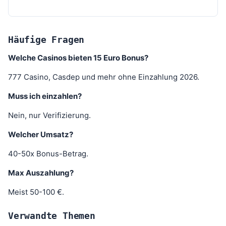
Häufige Fragen
Welche Casinos bieten 15 Euro Bonus?
777 Casino, Casdep und mehr ohne Einzahlung 2026.
Muss ich einzahlen?
Nein, nur Verifizierung.
Welcher Umsatz?
40-50x Bonus-Betrag.
Max Auszahlung?
Meist 50-100 €.
Verwandte Themen