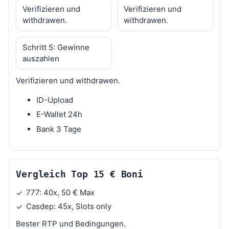
Verifizieren und
Verifizieren und
withdrawen.
withdrawen.
Schritt 5: Gewinne
auszahlen
Verifizieren und withdrawen.
ID-Upload
E-Wallet 24h
Bank 3 Tage
Vergleich Top 15 € Boni
777: 40x, 50 € Max
✓
Casdep: 45x, Slots only
✓
Bester RTP und Bedingungen.