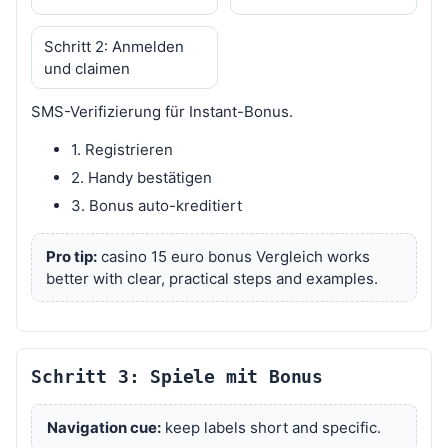
Schritt 2: Anmelden
und claimen
SMS-Verifizierung für Instant-Bonus.
1. Registrieren
2. Handy bestätigen
3. Bonus auto-kreditiert
Pro tip:
casino 15 euro bonus Vergleich works
better with clear, practical steps and examples.
Schritt 3: Spiele mit Bonus
Navigation cue:
keep labels short and specific.