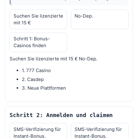
Suchen Sie lizenzierte
No-Dep.
mit 15 €
Schritt 1: Bonus-
Casinos finden
Suchen Sie lizenzierte mit 15 € No-Dep.
1. 777 Casino
2. Casdep
3. Neue Plattformen
Schritt 2: Anmelden und claimen
SMS-Verifizierung für
SMS-Verifizierung für
Instant-Bonus.
Instant-Bonus.