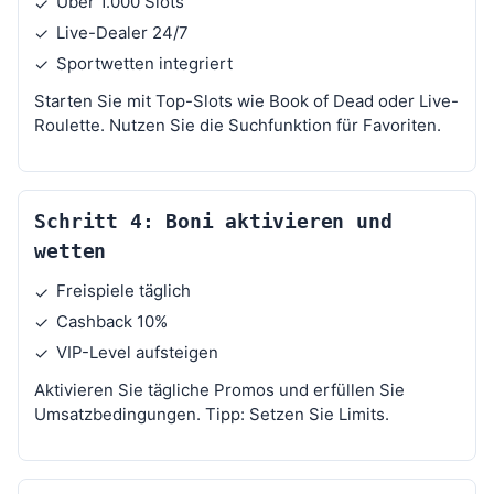
Über 1.000 Slots
✓
Live-Dealer 24/7
✓
Sportwetten integriert
✓
Starten Sie mit Top-Slots wie Book of Dead oder Live-
Roulette. Nutzen Sie die Suchfunktion für Favoriten.
Schritt 4: Boni aktivieren und
wetten
Freispiele täglich
✓
Cashback 10%
✓
VIP-Level aufsteigen
✓
Aktivieren Sie tägliche Promos und erfüllen Sie
Umsatzbedingungen. Tipp: Setzen Sie Limits.