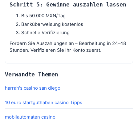
Schritt 5: Gewinne auszahlen lassen
Bis 50.000 MXN/Tag
Banküberweisung kostenlos
Schnelle Verifizierung
Fordern Sie Auszahlungen an – Bearbeitung in 24-48
Stunden. Verifizieren Sie Ihr Konto zuerst.
Verwandte Themen
harrah's casino san diego
10 euro startguthaben casino Tipps
mobilautomaten casino