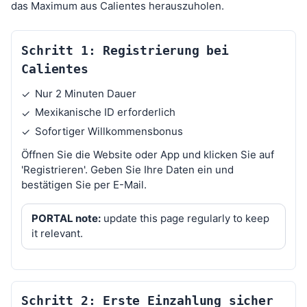
das Maximum aus Calientes herauszuholen.
Schritt 1: Registrierung bei
Calientes
Nur 2 Minuten Dauer
✓
Mexikanische ID erforderlich
✓
Sofortiger Willkommensbonus
✓
Öffnen Sie die Website oder App und klicken Sie auf
'Registrieren'. Geben Sie Ihre Daten ein und
bestätigen Sie per E-Mail.
PORTAL note:
update this page regularly to keep
it relevant.
Schritt 2: Erste Einzahlung sicher