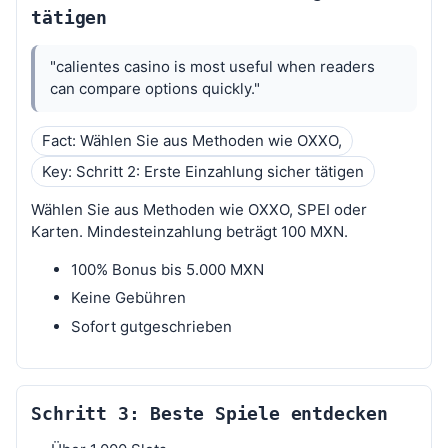
tätigen
"calientes casino is most useful when readers
can compare options quickly."
Fact: Wählen Sie aus Methoden wie OXXO,
Key: Schritt 2: Erste Einzahlung sicher tätigen
Wählen Sie aus Methoden wie OXXO, SPEI oder
Karten. Mindesteinzahlung beträgt 100 MXN.
100% Bonus bis 5.000 MXN
Keine Gebühren
Sofort gutgeschrieben
Schritt 3: Beste Spiele entdecken