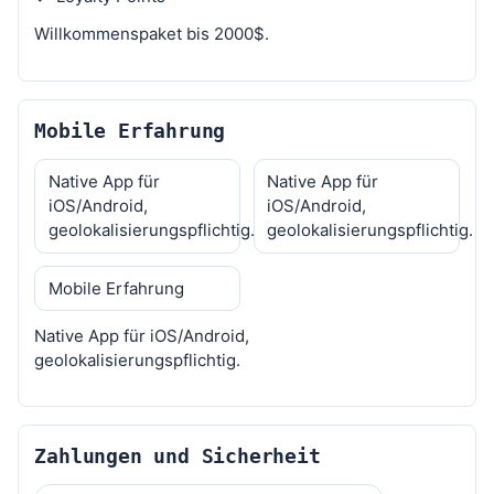
Willkommenspaket bis 2000$.
Mobile Erfahrung
Native App für
Native App für
iOS/Android,
iOS/Android,
geolokalisierungspflichtig.
geolokalisierungspflichtig.
Mobile Erfahrung
Native App für iOS/Android,
geolokalisierungspflichtig.
Zahlungen und Sicherheit