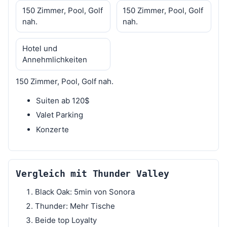
150 Zimmer, Pool, Golf
150 Zimmer, Pool, Golf
nah.
nah.
Hotel und
Annehmlichkeiten
150 Zimmer, Pool, Golf nah.
Suiten ab 120$
Valet Parking
Konzerte
Vergleich mit Thunder Valley
Black Oak: 5min von Sonora
Thunder: Mehr Tische
Beide top Loyalty