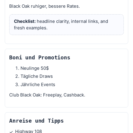
Black Oak ruhiger, bessere Rates.
Checklist:
headline clarity, internal links, and
fresh examples.
Boni und Promotions
Neulinge 50$
Tägliche Draws
Jährliche Events
Club Black Oak: Freeplay, Cashback.
Anreise und Tipps
Highway 108
✓