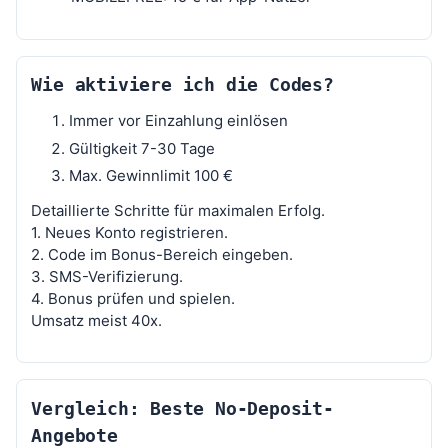
Wie aktiviere ich die Codes?
Immer vor Einzahlung einlösen
Gültigkeit 7-30 Tage
Max. Gewinnlimit 100 €
Detaillierte Schritte für maximalen Erfolg.
1. Neues Konto registrieren.
2. Code im Bonus-Bereich eingeben.
3. SMS-Verifizierung.
4. Bonus prüfen und spielen.
Umsatz meist 40x.
Vergleich: Beste No-Deposit-
Angebote