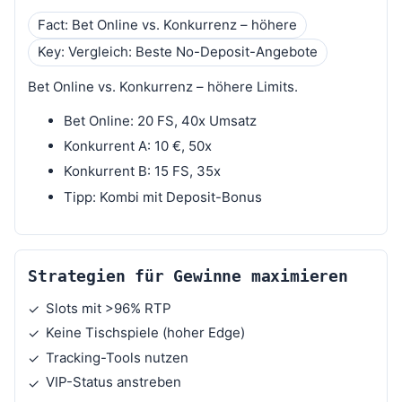
Fact: Bet Online vs. Konkurrenz – höhere
Key: Vergleich: Beste No-Deposit-Angebote
Bet Online vs. Konkurrenz – höhere Limits.
Bet Online: 20 FS, 40x Umsatz
Konkurrent A: 10 €, 50x
Konkurrent B: 15 FS, 35x
Tipp: Kombi mit Deposit-Bonus
Strategien für Gewinne maximieren
Slots mit >96% RTP
✓
Keine Tischspiele (hoher Edge)
✓
Tracking-Tools nutzen
✓
VIP-Status anstreben
✓