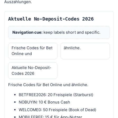
Auszahlungen.
Aktuelle No-Deposit-Codes 2026
Navigation cue:
keep labels short and specific.
Frische Codes für Bet
ähnliche.
Online und
Aktuelle No-Deposit-
Codes 2026
Frische Codes für Bet Online und ähnliche.
BETFREE2026: 20 Freispiele (Starburst)
NOBUYIN: 10 € Bonus Cash
WELCOME0: 50 Freispiele (Book of Dead)
MOBILEFREE: 15 € für App-Nutzer