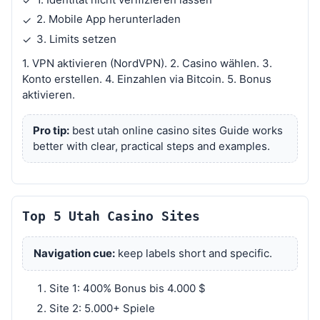
✓
2. Mobile App herunterladen
✓
3. Limits setzen
✓
1. VPN aktivieren (NordVPN). 2. Casino wählen. 3.
Konto erstellen. 4. Einzahlen via Bitcoin. 5. Bonus
aktivieren.
Pro tip:
best utah online casino sites Guide works
better with clear, practical steps and examples.
Top 5 Utah Casino Sites
Navigation cue:
keep labels short and specific.
Site 1: 400% Bonus bis 4.000 $
Site 2: 5.000+ Spiele