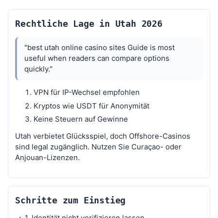
Rechtliche Lage in Utah 2026
"best utah online casino sites Guide is most
useful when readers can compare options
quickly."
VPN für IP-Wechsel empfohlen
Kryptos wie USDT für Anonymität
Keine Steuern auf Gewinne
Utah verbietet Glücksspiel, doch Offshore-Casinos
sind legal zugänglich. Nutzen Sie Curaçao- oder
Anjouan-Lizenzen.
Schritte zum Einstieg
1. Identität nicht verifizieren lassen