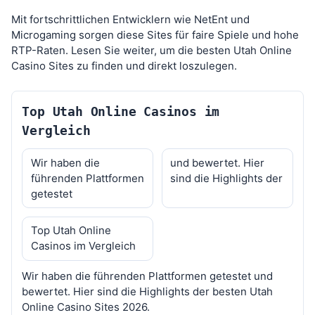
Mit fortschrittlichen Entwicklern wie NetEnt und
Microgaming sorgen diese Sites für faire Spiele und hohe
RTP-Raten. Lesen Sie weiter, um die besten Utah Online
Casino Sites zu finden und direkt loszulegen.
Top Utah Online Casinos im
Vergleich
Wir haben die
und bewertet. Hier
führenden Plattformen
sind die Highlights der
getestet
Top Utah Online
Casinos im Vergleich
Wir haben die führenden Plattformen getestet und
bewertet. Hier sind die Highlights der besten Utah
Online Casino Sites 2026.