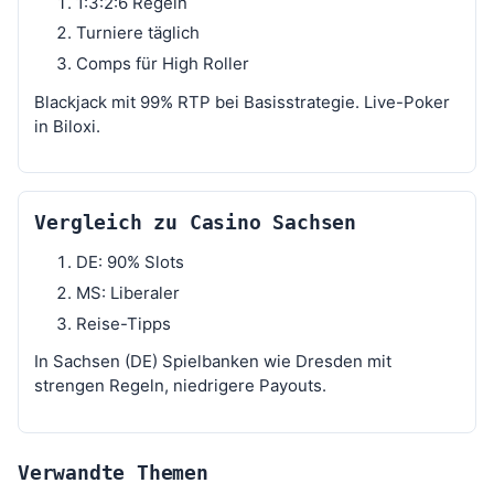
1:3:2:6 Regeln
Turniere täglich
Comps für High Roller
Blackjack mit 99% RTP bei Basisstrategie. Live-Poker
in Biloxi.
Vergleich zu Casino Sachsen
DE: 90% Slots
MS: Liberaler
Reise-Tipps
In Sachsen (DE) Spielbanken wie Dresden mit
strengen Regeln, niedrigere Payouts.
Verwandte Themen