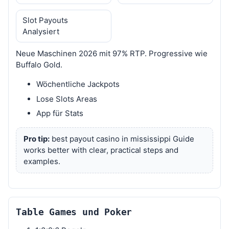
Slot Payouts
Analysiert
Neue Maschinen 2026 mit 97% RTP. Progressive wie
Buffalo Gold.
Wöchentliche Jackpots
Lose Slots Areas
App für Stats
Pro tip:
best payout casino in mississippi Guide
works better with clear, practical steps and
examples.
Table Games und Poker