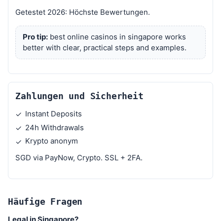
Getestet 2026: Höchste Bewertungen.
Pro tip:
best online casinos in singapore works
better with clear, practical steps and examples.
Zahlungen und Sicherheit
Instant Deposits
✓
24h Withdrawals
✓
Krypto anonym
✓
SGD via PayNow, Crypto. SSL + 2FA.
Häufige Fragen
Legal in Singapore?