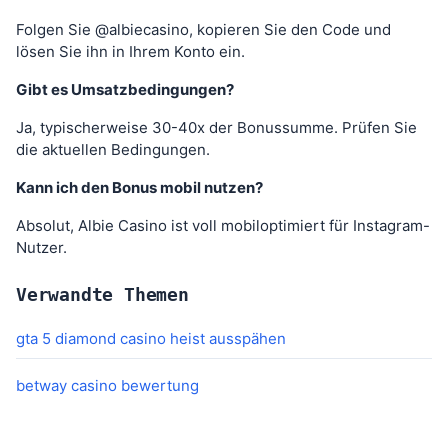
Folgen Sie @albiecasino, kopieren Sie den Code und
lösen Sie ihn in Ihrem Konto ein.
Gibt es Umsatzbedingungen?
Ja, typischerweise 30-40x der Bonussumme. Prüfen Sie
die aktuellen Bedingungen.
Kann ich den Bonus mobil nutzen?
Absolut, Albie Casino ist voll mobiloptimiert für Instagram-
Nutzer.
Verwandte Themen
gta 5 diamond casino heist ausspähen
betway casino bewertung