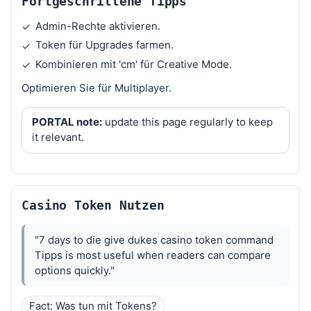
Fortgeschrittene Tipps
Admin-Rechte aktivieren.
✓
Token für Upgrades farmen.
✓
Kombinieren mit 'cm' für Creative Mode.
✓
Optimieren Sie für Multiplayer.
PORTAL note:
update this page regularly to keep
it relevant.
Casino Token Nutzen
"7 days to die give dukes casino token command
Tipps is most useful when readers can compare
options quickly."
Fact: Was tun mit Tokens?