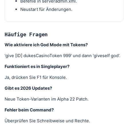
Befehle in serveradmin.xml.
Neustart für Änderungen.
Häufige Fragen
Wie aktiviere ich God Mode mit Tokens?
'give [ID] dukesCasinoToken 999' und dann 'giveself god'.
Funktioniert es in Singleplayer?
Ja, drücken Sie F1 für Konsole.
Gibt es 2026 Updates?
Neue Token-Varianten im Alpha 22 Patch.
Fehler beim Command?
Überprüfen Sie Schreibweise und Rechte.