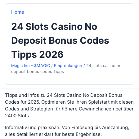
Home
24 Slots Casino No
Deposit Bonus Codes
Tipps 2026
Magic Inu - $MAGIC
/
Empfehlungen
/
24 slots casino no
deposit bonus codes Tipps
Tipps und Infos zu 24 Slots Casino No Deposit Bonus
Codes für 2026. Optimieren Sie Ihren Spielstart mit diesen
Codes und Strategien für höhere Gewinnchancen bei über
2400 Slots.
Informativ und praxisnah: Von Einlösung bis Auszahlung,
alles detailliert erklärt für beste Ergebnisse.