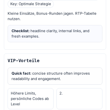
Key: Optimale Strategie
Kleine Einsätze, Bonus-Runden jagen. RTP-Tabelle
nutzen.
Checklist:
headline clarity, internal links, and
fresh examples.
VIP-Vorteile
Quick fact:
concise structure often improves
readability and engagement.
Höhere Limits,
2.
persönliche Codes ab
Level