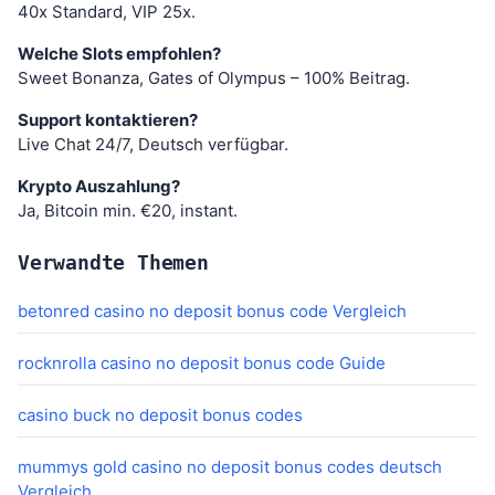
40x Standard, VIP 25x.
Welche Slots empfohlen?
Sweet Bonanza, Gates of Olympus – 100% Beitrag.
Support kontaktieren?
Live Chat 24/7, Deutsch verfügbar.
Krypto Auszahlung?
Ja, Bitcoin min. €20, instant.
Verwandte Themen
betonred casino no deposit bonus code Vergleich
rocknrolla casino no deposit bonus code Guide
casino buck no deposit bonus codes
mummys gold casino no deposit bonus codes deutsch
Vergleich